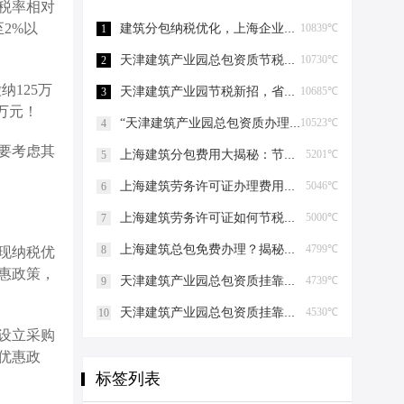
税率相对
2%以
建筑分包纳税优化，上海企业如何“节税”上海建筑分包纳税优化
10839℃
1
天津建筑产业园总包资质节税，妙招连连看！天津建筑产业园总包资质节税优化
10730℃
2
125万
天津建筑产业园节税新招，省钱大法好嗨哟！天津建筑产业园总包资质节税优化
10685℃
3
万元！
“天津建筑产业园总包资质办理”轻松get，关键步骤大揭秘！天津建筑产业园总包资质办理
10523℃
4
要考虑其
上海建筑分包费用大揭秘：节税攻略与股权布局艺术上海建筑分包有什么费用
5201℃
5
上海建筑劳务许可证办理费用揭秘，省钱有妙招！上海建筑劳务许可证办理费用是多少
5046℃
6
上海建筑劳务许可证如何节税上海建筑劳务许可证如何节税
5000℃
7
上海建筑总包免费办理？揭秘节税高招！上海建筑总包免费办理吗？
4799℃
8
现纳税优
惠政策，
天津建筑产业园总包资质挂靠的那些事儿天津建筑产业园总包资质挂靠
4739℃
9
天津建筑产业园总包资质挂靠的那些事儿天津建筑产业园总包资质挂靠
4530℃
10
设立采购
优惠政
标签列表