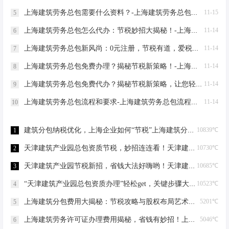
上海建筑劳务总包需要什么资料？-上海建筑劳务总包需要什么资料
11-15
5
上海建筑劳务总包怎么代办：节税妙招大揭秘！-上海建筑劳务总包怎么代办
11-14
6
上海建筑劳务总包新风尚：0元注册，节税有道，爱税宝助力企业轻装上阵！-上海建筑劳务总包需要到场吗？
11-14
7
上海建筑劳务总包免费办理？揭秘节税新策略！-上海建筑劳务总包免费办理吗？
11-14
8
上海建筑劳务总包免费代办？揭秘节税新策略，让您轻松成老板！-上海建筑劳务总包免费代办吗？
11-14
9
上海建筑劳务总包流程和要求-上海建筑劳务总包流程和要求
11-14
10
建筑分包纳税优化，上海企业如何“节税”上海建筑分包纳税优化
10839℃
1
天津建筑产业园总包资质节税，妙招连连看！天津建筑产业园总包资质节税优化
10730℃
2
天津建筑产业园节税新招，省钱大法好嗨哟！天津建筑产业园总包资质节税优化
10685℃
3
“天津建筑产业园总包资质办理”轻松get，关键步骤大揭秘！天津建筑产业园总包资质办理
10523℃
4
上海建筑分包费用大揭秘：节税攻略与股权布局艺术上海建筑分包有什么费用
5201℃
5
上海建筑劳务许可证办理费用揭秘，省钱有妙招！上海建筑劳务许可证办理费用是多少
5046℃
6