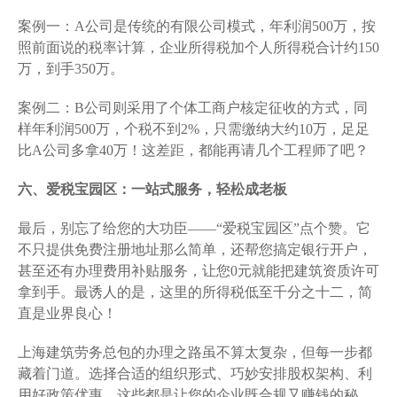
案例一：A公司是传统的有限公司模式，年利润500万，按
照前面说的税率计算，企业所得税加个人所得税合计约150
万，到手350万。
案例二：B公司则采用了个体工商户核定征收的方式，同
样年利润500万，个税不到2%，只需缴纳大约10万，足足
比A公司多拿40万！这差距，都能再请几个工程师了吧？
六、爱税宝园区：一站式服务，轻松成老板
最后，别忘了给您的大功臣——“爱税宝园区”点个赞。它
不只提供免费注册地址那么简单，还帮您搞定银行开户，
甚至还有办理费用补贴服务，让您0元就能把建筑资质许可
拿到手。最诱人的是，这里的所得税低至千分之十二，简
直是业界良心！
上海建筑劳务总包的办理之路虽不算太复杂，但每一步都
藏着门道。选择合适的组织形式、巧妙安排股权架构、利
用好政策优惠，这些都是让您的企业既合规又赚钱的秘