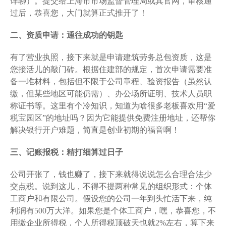
详聊）。提交给上海市市场监督管理局或其官网，审核通
过后，恭喜您，大门就算正式推开了！
二、资质申请：通往成功的钥匙
有了营业执照，接下来就是申请建筑劳务总包资质，这是
您接活儿的敲门砖。根据住建部的规定，首次申请需要准
备一堆材料，包括但不限于公司章程、验资报告（虽然认
缴，但某些地区可能仍需）、办公场所证明、技术人员职
称证书等。这里有个冷知识，知道为啥很多老板喜欢用“爱
税宝园区”的地址吗？因为它能提供免费注册地址，还帮你
解决银行开户难题，简直是创业初期的福音啊！
三、记账报税：精打细算过日子
公司开张了，钱也赚了，接下来就得说说怎么合理合法少
交点税。说到这儿，不得不提两种常见的组织形式：个体
工商户和有限公司。假设您的公司一年到头忙活下来，纯
利润有500万大洋。如果您是个体工商户，嘿，恭喜您，不
用缴企业所得税，个人所得税顶破天也就2%左右，算下来