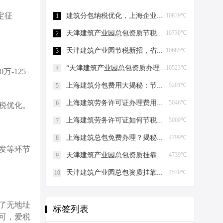
定征
建筑分包纳税优化，上海企业如何“节税”上海建筑分包纳税优化
10839℃
1
天津建筑产业园总包资质节税，妙招连连看！天津建筑产业园总包资质节税优化
10730℃
2
天津建筑产业园节税新招，省钱大法好嗨哟！天津建筑产业园总包资质节税优化
10685℃
3
“天津建筑产业园总包资质办理”轻松get，关键步骤大揭秘！天津建筑产业园总包资质办理
10523℃
4
-125
上海建筑分包费用大揭秘：节税攻略与股权布局艺术上海建筑分包有什么费用
5201℃
5
上海建筑劳务许可证办理费用揭秘，省钱有妙招！上海建筑劳务许可证办理费用是多少
5046℃
6
税优化。
上海建筑劳务许可证如何节税上海建筑劳务许可证如何节税
5000℃
7
上海建筑总包免费办理？揭秘节税高招！上海建筑总包免费办理吗？
4799℃
8
发等环节
天津建筑产业园总包资质挂靠的那些事儿天津建筑产业园总包资质挂靠
4739℃
9
天津建筑产业园总包资质挂靠的那些事儿天津建筑产业园总包资质挂靠
4530℃
10
了无地址
标签列表
可，爱税