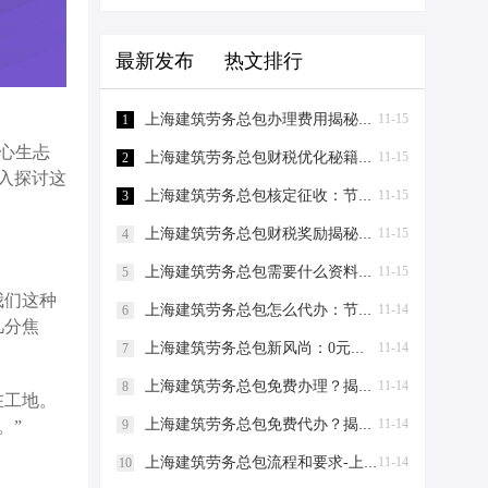
最新发布
热文排行
上海建筑劳务总包办理费用揭秘：0元注册，轻松成老板！-上海建筑劳务总包办理费用
11-15
1
心生忐
上海建筑劳务总包财税优化秘籍！0元办资质，节税高达80%-上海建筑劳务总包财税优化
11-15
2
入探讨这
上海建筑劳务总包核定征收：节税新策略，助力企业轻装上阵！-上海建筑劳务总包核定征收
11-15
3
上海建筑劳务总包财税奖励揭秘：节税百万不是梦！-上海建筑劳务总包财税奖励
11-15
4
上海建筑劳务总包需要什么资料？-上海建筑劳务总包需要什么资料
11-15
5
我们这种
上海建筑劳务总包怎么代办：节税妙招大揭秘！-上海建筑劳务总包怎么代办
11-14
6
几分焦
上海建筑劳务总包新风尚：0元注册，节税有道，爱税宝助力企业轻装上阵！-上海建筑劳务总包需要到场吗？
11-14
7
上海建筑劳务总包免费办理？揭秘节税新策略！-上海建筑劳务总包免费办理吗？
11-14
8
在工地。
上海建筑劳务总包免费代办？揭秘节税新策略，让您轻松成老板！-上海建筑劳务总包免费代办吗？
11-14
9
。”
上海建筑劳务总包流程和要求-上海建筑劳务总包流程和要求
11-14
10