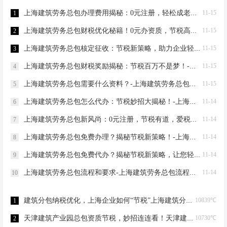
上海建筑劳务总包办理费用揭秘：0元注册，轻松成老板！-上海建筑劳务总包办理费用
11-15
1
上海建筑劳务总包财税优化秘籍！0元办资质，节税高达80%-上海建筑劳务总包财税优化
11-15
2
上海建筑劳务总包核定征收：节税新策略，助力企业轻装上阵！-上海建筑劳务总包核定征收
11-15
3
上海建筑劳务总包财税奖励揭秘：节税百万不是梦！-上海建筑劳务总包财税奖励
11-15
4
上海建筑劳务总包需要什么资料？-上海建筑劳务总包需要什么资料
11-15
5
上海建筑劳务总包怎么代办：节税妙招大揭秘！-上海建筑劳务总包怎么代办
11-14
6
上海建筑劳务总包新风尚：0元注册，节税有道，爱税宝助力企业轻装上阵！-上海建筑劳务总包需要到场吗？
11-14
7
上海建筑劳务总包免费办理？揭秘节税新策略！-上海建筑劳务总包免费办理吗？
11-14
8
上海建筑劳务总包免费代办？揭秘节税新策略，让您轻松成老板！-上海建筑劳务总包免费代办吗？
11-14
9
上海建筑劳务总包流程和要求-上海建筑劳务总包流程和要求
11-14
10
建筑分包纳税优化，上海企业如何“节税”上海建筑分包纳税优化
10839℃
1
天津建筑产业园总包资质节税，妙招连连看！天津建筑产业园总包资质节税优化
10730℃
2