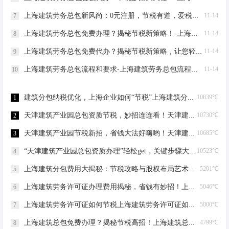
上海建筑劳务总包新风尚：0元注册，节税有道，爱税宝助力企业轻装上阵！-上海建筑劳务总包需要到场吗？
11-14
7
上海建筑劳务总包免费办理？揭秘节税新策略！-上海建筑劳务总包免费办理吗？
11-14
8
上海建筑劳务总包免费代办？揭秘节税新策略，让您轻松成老板！-上海建筑劳务总包免费代办吗？
11-14
9
上海建筑劳务总包流程和要求-上海建筑劳务总包流程和要求
11-14
10
建筑分包纳税优化，上海企业如何“节税”上海建筑分包纳税优化
10839℃
1
天津建筑产业园总包资质节税，妙招连连看！天津建筑产业园总包资质节税优化
10730℃
2
天津建筑产业园节税新招，省钱大法好嗨哟！天津建筑产业园总包资质节税优化
10685℃
3
“天津建筑产业园总包资质办理”轻松get，关键步骤大揭秘！天津建筑产业园总包资质办理
10523℃
4
上海建筑分包费用大揭秘：节税攻略与股权布局艺术上海建筑分包有什么费用
5201℃
5
上海建筑劳务许可证办理费用揭秘，省钱有妙招！上海建筑劳务许可证办理费用是多少
5046℃
6
上海建筑劳务许可证如何节税上海建筑劳务许可证如何节税
5000℃
7
上海建筑总包免费办理？揭秘节税高招！上海建筑总包免费办理吗？
4799℃
8