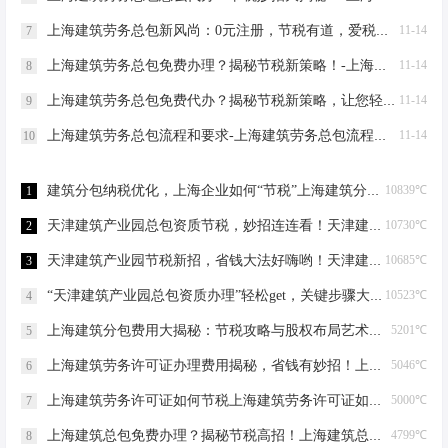
上海建筑劳务总包新风尚：0元注册，节税有道，爱税宝助力企业轻装上阵！-上海建筑劳务总包需要到场吗？
11-14
7
上海建筑劳务总包免费办理？揭秘节税新策略！-上海建筑劳务总包免费办理吗？
11-14
8
上海建筑劳务总包免费代办？揭秘节税新策略，让您轻松成老板！-上海建筑劳务总包免费代办吗？
11-14
9
上海建筑劳务总包流程和要求-上海建筑劳务总包流程和要求
11-14
10
建筑分包纳税优化，上海企业如何“节税”上海建筑分包纳税优化
10839℃
1
天津建筑产业园总包资质节税，妙招连连看！天津建筑产业园总包资质节税优化
10730℃
2
天津建筑产业园节税新招，省钱大法好嗨哟！天津建筑产业园总包资质节税优化
10685℃
3
“天津建筑产业园总包资质办理”轻松get，关键步骤大揭秘！天津建筑产业园总包资质办理
10523℃
4
上海建筑分包费用大揭秘：节税攻略与股权布局艺术上海建筑分包有什么费用
5201℃
5
上海建筑劳务许可证办理费用揭秘，省钱有妙招！上海建筑劳务许可证办理费用是多少
5046℃
6
上海建筑劳务许可证如何节税上海建筑劳务许可证如何节税
5000℃
7
上海建筑总包免费办理？揭秘节税高招！上海建筑总包免费办理吗？
4799℃
8