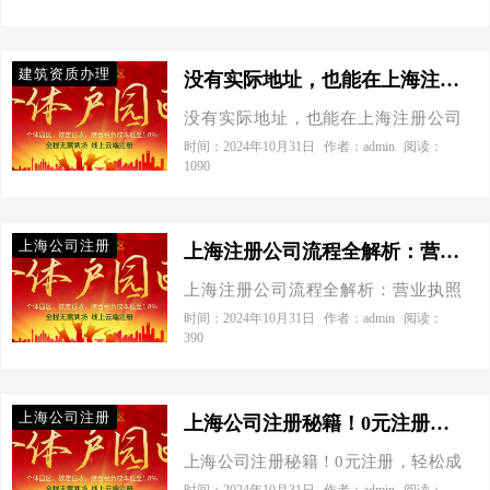
路既顺畅又省钱！ 上海闵行公司注
长”了——市场监管局了。 所需资料包
上海开公司能0元注册，还能节税省
册，0元成老板？是的，您没听错！ 说
括但不限于：公司章程、股…
钱，是真的吗？我可是一分钱都不想
到创业，第一关就是注册公司。在魔
建筑资质办理
多花！”我笑着告诉他，这可不是空穴
没有实际地址，也能在上海注册公司滴！-没有实际地址，也能在上海注册公司滴
都上海，尤其是闵行区，注册公司的
来风，接下来，就让我用数据和事
流程已经简化到几乎可以用“丝滑”来形
没有实际地址，也能在上海注册公司
实，给你揭秘上海0元注册科技公司的
容。首先，咱们得有个响亮的名字，
滴！ 今天接到一个老板电话，张总的
时间：2024年10月31日
作者：admin
阅读：
神奇操作！ 一、0元注册，轻松成老
1090
然后备好身份证复印件、租赁合同这
声音透过听筒，带着几分急切与好
板！ 在上海，想要0元注册科技公司，
些基础材料。接下来，登录上海市市
奇：“听说没有实际办公地址，也能在
首先你得选对地方。比如爱税宝建筑
场监督管理局官网，按照提示一步步
上海注册公司？这是咋回事儿？靠谱
产业园，他们提供免费注册地址，让
上海公司注册
来，提交…
不？”我笑着回答：“张总，您可真是问
上海注册公司流程全解析：营业执照代办与节税妙招大揭秘-上海注册公司流程之营业执照代办流程
你不用花一分钱就能拥有自己的公司
对人了！在魔都上海，这可不是天方
地址，连银行开户都能搞定，简直是
上海注册公司流程全解析：营业执照
夜谭，而是真真切切的政策红利。” 工
创业者的福音！ 二、资料齐全，流程
代办与节税妙招大揭秘 今天接到一个
时间：2024年10月31日
作者：admin
阅读：
商注册的奇妙之旅，从“0”开始。想象
390
不累！ 注册公司，资料一定要备齐。
老板电话，他直言不讳：“我想在上海
一下，您手握梦想的蓝图，却苦于没
你需要准备公司名称（多想几个备
开公司，听说你们爱税宝是财税界
有实体办公室，难道创业之路就此受
用）、经营范围、注册资本、法人及
的‘神算子’，能不能让我既快又省地搞
阻？非也非也！在上海，有一种神奇
上海公司注册
股…
定一切？”我笑着回答：“当然可以，今
上海公司注册秘籍！0元注册，轻松成老板，节税小妙招一网打尽！-上海公司注册详细流程及所需资料
的存在叫做“集中登记地”，也叫“商务
天就让您见识一下，如何在上海轻松
秘书企业”。这些由政府认可的商务秘
上海公司注册秘籍！0元注册，轻松成
成老板，还能巧妙节税！” 上海注册公
书企业，就像是创业路上的“共享空
老板，节税小妙招一网打尽！ 今天接