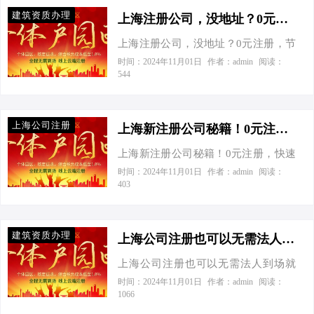
普一下，毕竟这可是个技术活。要知
建筑资质办理
道，上海作为国际大都市，对于电商
上海注册公司，没地址？0元注册，节税妙招看这里！-在上海注册公司，没有实际地址也可以这样解决
公司的注册可是有着严格的要求和流
上海注册公司，没地址？0元注册，节
程的。那么，具体需要哪些前期资
税妙招看这里！ 今天接到一个老板电
时间：2024年11月01日
作者：admin
阅读：
料？流程又是怎样的呢？别急，听我
544
话，张总语气急促：“我想在上海开公
慢慢道来。 注册前期资料大揭秘 公司
司，但我没有实际办公地址，怎么
名称：得有个响亮的名字，但别忘
办？”我笑着回答：“张总，您来对地方
了，名字里不能含有“淘宝”、“京东”这
上海公司注册
了！” 你知道吗？在上海，没有实际办
上海新注册公司秘籍！0元注册，快速成老板，节税小妙招一网打尽！-在上海新注册公司需要多久？需要哪些资料
样的大牌词汇，否则可能会被认为是
公地址也能注册公司，而且还能享受
侵权哦。 注册资金：现在注册资金是
上海新注册公司秘籍！0元注册，快速
节税优化的福利。接下来，就让我用
认缴制，不需要实缴，但也别写得太
成老板，节税小妙招一网打尽！ 今天
时间：2024年11月01日
作者：admin
阅读：
风趣幽默的方式，为你揭秘这一神奇
403
离谱，比如写个几千万上亿的，到时
接到一个老板电话，张总声音里带着
的操作。 一、官方数据说话，上海注
候工商局找你麻烦可别怪我没提醒
按捺不住的兴奋：“听说现在上海注册
册公司有多火？ 最新数据显示，2023
你。 经营范围：电商公司的经营范围
公司0元就能成老板？”我笑着回应：
年上海新设企业数量再创新高，平均
建筑资质办理
一定要…
“是的，张总，您没听错，这可比找对
上海公司注册也可以无需法人到场就可以办理！-上海公司注册也可以无需法人到场就可以办理！
每分钟就有X家企业诞生。这背后，离
象还快呢！” 上海速度：0元注册，快
不开上海政府的大力支持和各类优惠
上海公司注册也可以无需法人到场就
速成老板！ 在上海，想要从“张总”变
政策。其中，“无地址注册”政策更是为
可以办理！ 今天接到一个老板电话，
时间：2024年11月01日
作者：admin
阅读：
身“张老板”，只需短短7个工作日，红
1066
创业者解决了大难题。 二、案例对
张总语气里带着急迫：“我想在上海开
彤彤的营业执照就能拿到手！这速
比，节税效果杠杠的！ 我们先来看两