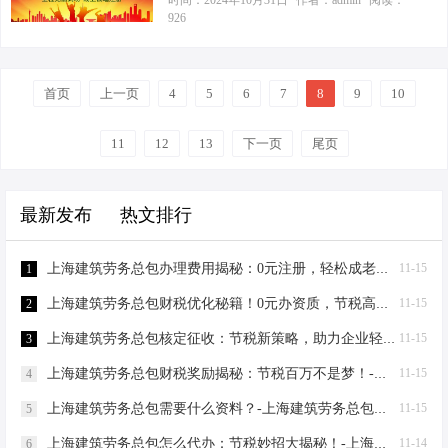
时间：2024年10月31日
作者：admin
阅读：
司第一步：了解流程，事半功倍 在上
926
间”，为您提供一个合法且专业的注册
到一个老板电话，张口就问我：“听说
海注册公司，就像追求心仪的对象，
地址，让您的公司轻松落户魔都，而
上海那边创业政策好，注册公司还能
了解对方喜好很重要。您需要准备以
无需自己拥有实际的办公场所。是不
节税？”我一听，这不得给您好好说道
下材料：公司名称（多备几个以防万
是…
首页
上一页
说道！上海，这座东方大都市，除了
4
5
6
7
8
9
10
一）、经营范围、注册资本、股东信
繁华与机遇，更是中小企业蓬勃发展
息及出资比例、法定代表人及监事的
的温床。今天，就让我这个中小企业
11
12
13
下一页
尾页
身份信息、注册地址的租赁合同和房
财税小能手，带您揭秘上海公司注册
产证复印件。有了这些“情书”，我们就
的详细流程，再附上几个节税小妙
可以向工商局展开爱情攻势了。 第二
最新发布
热文排行
招，保证让您听得津津有味，心里美
步：核名与网申，爱的初体验 先在…
滋滋！ 上海公司注册，其实就三步！
第一步，咱们得有个响亮的名字——
上海建筑劳务总包办理费用揭秘：0元注册，轻松成老板！-上海建筑劳务总包办理费用
11-15
1
企业核名。就像给人起名一样，公司
上海建筑劳务总包财税优化秘籍！0元办资质，节税高达80%-上海建筑劳务总包财税优化
11-15
2
名字也不能随便，得独特、响亮还得
符合规范。您只需登录上海市市场监
上海建筑劳务总包核定征收：节税新策略，助力企业轻装上阵！-上海建筑劳务总包核定征收
11-15
3
督管理局官网，动动手指提交几个备
上海建筑劳务总包财税奖励揭秘：节税百万不是梦！-上海建筑劳务总包财税奖励
11-15
4
选名字，一旦通过，恭喜您，公司名
称就有了！ 第…
上海建筑劳务总包需要什么资料？-上海建筑劳务总包需要什么资料
11-15
5
上海建筑劳务总包怎么代办：节税妙招大揭秘！-上海建筑劳务总包怎么代办
11-14
6