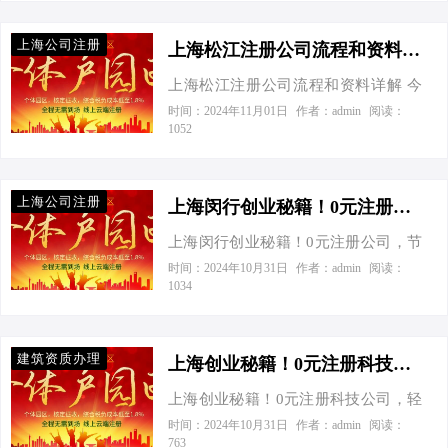
家公司，但人还在外地，法人不在场
度，比快递小哥送外卖还快。但别急
个具体案例，感受一下节税优…
能注册吗？”我笑着回答：“当然可以，
着挂电话，注册虽易，细节却多，跟
上海公司注册
现在上海公司注册流程简化了很多，
上海松江注册公司流程和资料详解-上海松江注册公司流程和资料详解
着我，一步步来，保证您少走弯路，
无需法人亲自到场也能轻松成老板！”
直达老板宝座。 必备资料：一样不能
上海松江注册公司流程和资料详解 今
张总一听来了兴趣：“哦？那快说说
少！ 公司名称：响亮且唯一，得像挑
天接到一个老板电话，张总，人称“松
时间：2024年11月01日
作者：admin
阅读：
看。”我便给他详细介绍了当前上海的
1052
伴侣一样认真。 注册资金：虽然现在
江创业小能手”，他的问题直击要害：
工商注册新政策。 一、远程注册，轻
是认缴制，但合理填写，别写得太
“我想在上海松江开家公司，听说你对
松成老板！ 要知道，在这个数字化时
高，小心以后睡不着觉。…
这块门儿清，快给我细细道来，从注
代，连公司注册都能“云端”操作了。您
上海公司注册
册到节税，有啥门道全抖出来！”我
上海闵行创业秘籍！0元注册公司，节税小妙招揭秘-上海闵行公司注册流程、资料和费用
只需要准备好身份证件、公司名称、
说：“好，那今天就给你一次性讲个明
经营范围、股东信息等基本材料，剩
上海闵行创业秘籍！0元注册公司，节
白。” 一、上海松江注册公司，流程与
下的事情就交给专业的代理机构吧。
税小妙招揭秘 今天接到一个老板电
时间：2024年10月31日
作者：admin
阅读：
资料全解析 工商注册这场“成人礼”，
1034
他们通过在线平台提交申请，就像网
话，张总语气里带着几分急切：“听说
第一步得从核名开始。就像给孩子起
购一样简单，几天内就能帮您拿到营
上海闵行那边创业政策不错，我想注
名，名字既要响亮，还不能跟别人重
业执照，全程无需法人亲自到场。
册个公司，但具体流程、费用还有节
复。现在上海这边，线上核名成了主
建筑资质办理
这…
税这块儿，我可是一头雾水啊！”别
上海创业秘籍！0元注册科技公司，轻松成老板！-注册上海科技公司需要哪些资料和流程
流，官方数据显示，通过“一窗通”平台
急，张总，您算找对人了！作为深耕
提交核名申请，成功率高达85%以上，
上海创业秘籍！0元注册科技公司，轻
中小企业财税领域的“老司机”，我这就
就像是在茫茫人海中精准定位到你的
松成老板！ 年月日 : 发布于 今天接到
时间：2024年10月31日
作者：admin
阅读：
来给您一一揭秘，保证让您的创业之
763
唯一。核名通过后，该提交资料见“家
一个老板电话，张口就问我：“听说在